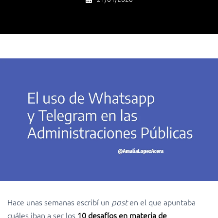
Hace unas semanas escribí un
post
en el que apuntaba
cuáles iban a ser los
10 desafíos en materia de