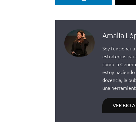
Amalia Ló
Soy funcionaria
estrategias par
como la General
estoy haciendo 
docencia, la pu
una herramienta
VER BIO 