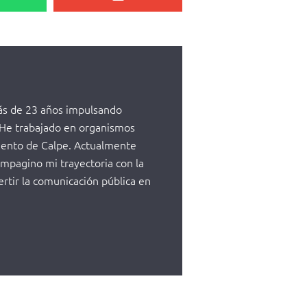
más de 23 años impulsando
. He trabajado en organismos
miento de Calpe. Actualmente
mpagino mi trayectoria con la
ertir la comunicación pública en