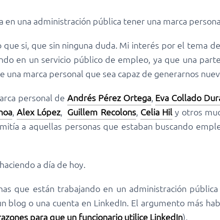
a en una administración pública tener una marca persona
o que si, que sin ninguna duda. Mi interés por el tema 
ando en un servicio público de empleo, ya que una par
 de una marca personal que sea capaz de generarnos nue
marca personal de
Andrés Pérez Ortega
,
Eva Collado Dur
hoa
,
Alex López
,
Guillem Recolons
,
Celia Hil
y otros mu
mitía a aquellas personas que estaban buscando emple
 haciendo a día de hoy.
as que están trabajando en un administración pública 
un blog o una cuenta en LinkedIn. El argumento más habit
razones para que un funcionario utilice LinkedIn
).