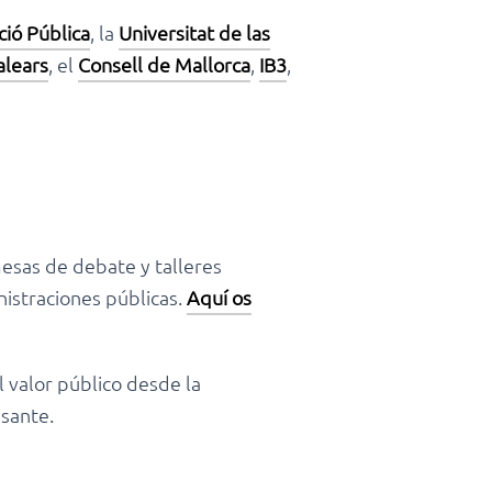
ció Pública
, la
Universitat de las
alears
, el
Consell de Mallorca
,
IB3
,
mesas de debate y talleres
nistraciones públicas.
Aquí os
El valor público desde la
esante.