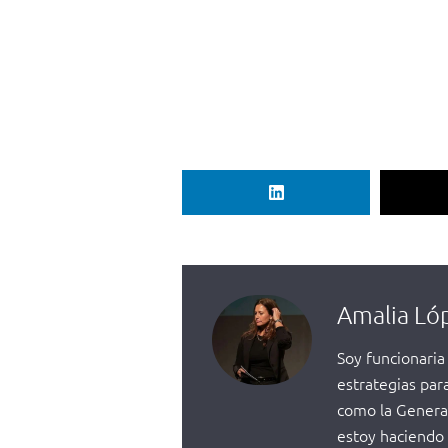
Amalia Ló
Soy funcionaria
estrategias par
como la General
estoy haciendo 