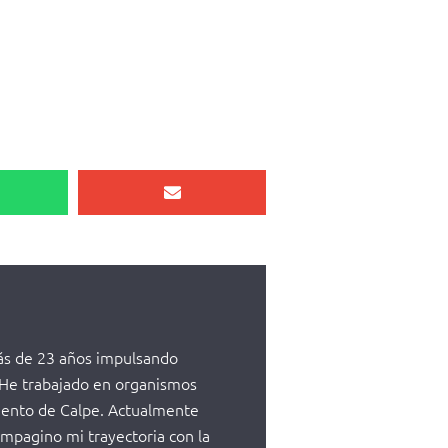
más de 23 años impulsando
. He trabajado en organismos
miento de Calpe. Actualmente
mpagino mi trayectoria con la