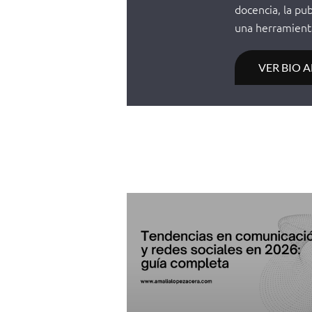
docencia, la pu
una herramienta
VER BIO 