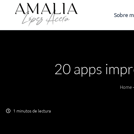
Ir
al
Sobre m
contenido
20 apps impre
Home
1 minutos de lectura