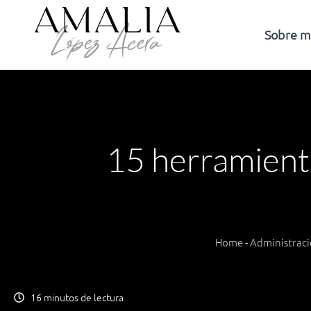
Ir
al
Sobre m
contenido
15 herramienta
Home
-
Administraci
16 minutos de lectura